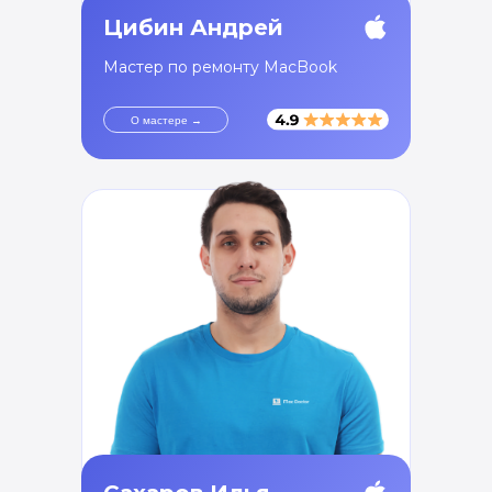
Цибин Андрей
Мастер по ремонту MacBook
О мастере →