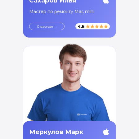
Сахаров Илья
Мастер по ремонту Mac mini
О мастере →
Меркулов Марк